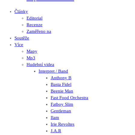
Články
Editorial
Recenze
Zaměřeno na
Soutěže
Více
Mapy
Mp3
Hudební videa
Interpret / Band
Anthony B
Basta Fidel
Beenie Man
Fast Food Orchestra
Fatboy Slim
Gentleman
Ilam
Irie Revoltes
J.A.R