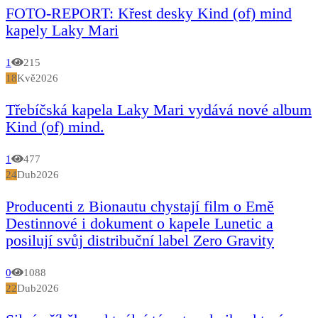
FOTO-REPORT: Křest desky Kind (of) mind
kapely Laky Mari
1
215
18
Kvě
2026
Třebíčská kapela Laky Mari vydává nové album
Kind (of) mind.
1
477
24
Dub
2026
Producenti z Bionautu chystají film o Emě
Destinnové i dokument o kapele Lunetic a
posilují svůj distribuční label Zero Gravity
0
1088
22
Dub
2026