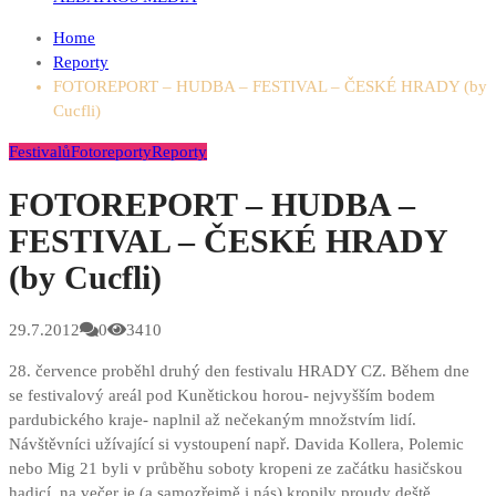
Home
Reporty
FOTOREPORT – HUDBA – FESTIVAL – ČESKÉ HRADY (by
Cucfli)
Festivalů
Fotoreporty
Reporty
FOTOREPORT – HUDBA –
FESTIVAL – ČESKÉ HRADY
(by Cucfli)
29.7.2012
0
3410
28. července proběhl druhý den festivalu HRADY CZ. Během dne
se festivalový areál pod Kunětickou horou- nejvyšším bodem
pardubického kraje- naplnil až nečekaným množstvím lidí.
Návštěvníci užívající si vystoupení např. Davida Kollera,
Polemic
nebo Mig 21 byli v průběhu soboty kropeni ze začátku hasičskou
hadicí, na večer je (a samozřejmě i nás) kropily proudy deště.