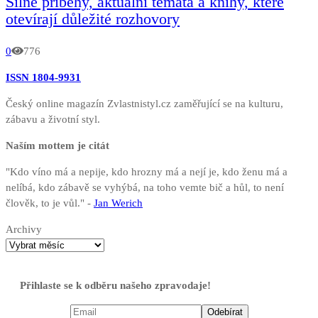
Silné příběhy, aktuální témata a knihy, které
otevírají důležité rozhovory
0
776
ISSN 1804-9931
Český online magazín Zvlastnistyl.cz zaměřující se na kulturu,
zábavu a životní styl.
Naším mottem je citát
"Kdo víno má a nepije, kdo hrozny má a nejí je, kdo ženu má a
nelíbá, kdo zábavě se vyhýbá, na toho vemte bič a hůl, to není
člověk, to je vůl." -
Jan Werich
Archivy
Přihlaste se k odběru našeho zpravodaje!