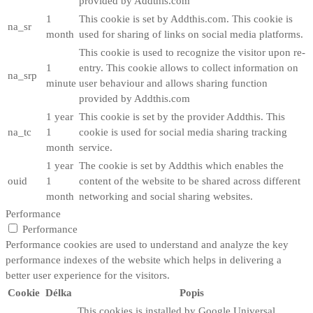
provided by Addthis.com
1
This cookie is set by Addthis.com. This cookie is
na_sr
month
used for sharing of links on social media platforms.
This cookie is used to recognize the visitor upon re-
1
entry. This cookie allows to collect information on
na_srp
minute
user behaviour and allows sharing function
provided by Addthis.com
1 year
This cookie is set by the provider Addthis. This
na_tc
1
cookie is used for social media sharing tracking
month
service.
1 year
The cookie is set by Addthis which enables the
ouid
1
content of the website to be shared across different
month
networking and social sharing websites.
Performance
Performance
Performance cookies are used to understand and analyze the key
performance indexes of the website which helps in delivering a
better user experience for the visitors.
Cookie
Délka
Popis
This cookies is installed by Google Universal