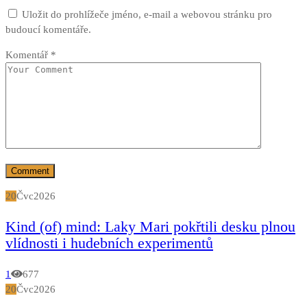
Uložit do prohlížeče jméno, e-mail a webovou stránku pro
budoucí komentáře.
Komentář
*
20
Čvc
2026
Kind (of) mind: Laky Mari pokřtili desku plnou
vlídnosti i hudebních experimentů
1
677
20
Čvc
2026