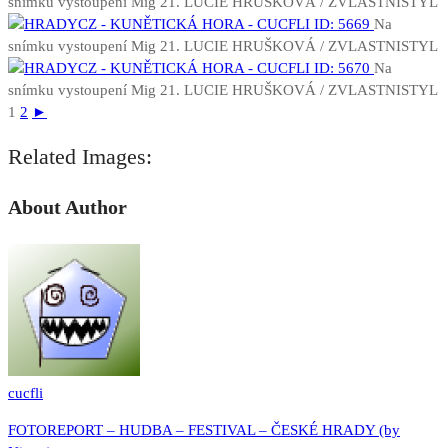
snímku vystoupení Mig 21. LUCIE HRUŠKOVÁ / ZVLASTNISTYL
Na
snímku vystoupení Mig 21. LUCIE HRUŠKOVÁ / ZVLASTNISTYL
Na
snímku vystoupení Mig 21. LUCIE HRUŠKOVÁ / ZVLASTNISTYL
1
2
►
Related Images:
About Author
cucfli
Navigace
FOTOREPORT – HUDBA – FESTIVAL – ČESKÉ HRADY (by