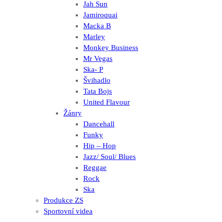
Jah Sun
Jamiroquai
Macka B
Marley
Monkey Business
Mr Vegas
Ska- P
Švihadlo
Tata Bojs
United Flavour
Žánry
Dancehall
Funky
Hip – Hop
Jazz/ Soul/ Blues
Reggae
Rock
Ska
Produkce ZS
Sportovní videa