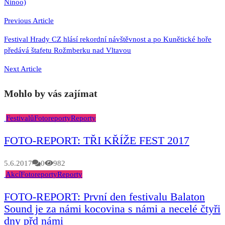
Ninoo)
pro
příspěvek
Previous Article
Festival Hrady CZ hlásí rekordní návštěvnost a po Kunětické hoře
předává štafetu Rožmberku nad Vltavou
Next Article
Mohlo by vás zajímat
Festivalů
Fotoreporty
Reporty
FOTO-REPORT: TŘI KŘÍŽE FEST 2017
5.6.2017
0
982
Akcí
Fotoreporty
Reporty
FOTO-REPORT: První den festivalu Balaton
Sound je za námi kocovina s námi a necelé čtyři
dny přd námi