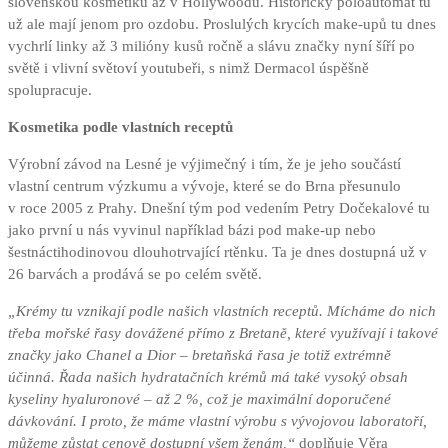
slovenskou kosmetiku až v Hollywoodu. Historický poloautomat tu
už ale mají jenom pro ozdobu. Proslulých krycích make-upů tu dnes
vychrlí linky až 3 milióny kusů ročně a slávu značky nyní šíří po
světě i vlivní světoví youtubeři, s nimž Dermacol úspěšně
spolupracuje.
Kosmetika podle vlastních receptů
Výrobní závod na Lesné je výjimečný i tím, že je jeho součástí
vlastní centrum výzkumu a vývoje, které se do Brna přesunulo
v roce 2005 z Prahy. Dnešní tým pod vedením Petry Dočekalové tu
jako první u nás vyvinul například bázi pod make-up nebo
šestnáctihodinovou dlouhotrvající rtěnku. Ta je dnes dostupná už v
26 barvách a prodává se po celém světě.
„Krémy tu vznikají podle našich vlastních receptů. Mícháme do nich
třeba mořské řasy dovážené přímo z Bretaně, které využívají i takové
značky jako Chanel a Dior – bretaňská řasa je totiž extrémně
účinná. Řada našich hydratačních krémů má také vysoký obsah
kyseliny hyaluronové – až 2 %, což je maximální doporučené
dávkování. I proto, že máme vlastní výrobu s vývojovou laboratoří,
můžeme zůstat cenově dostupní všem ženám,“
doplňuje Věra