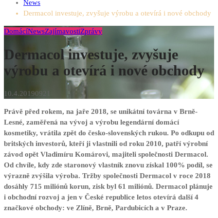
Kind (of) mind: Laky Mari pokřtili desku plnou vlídnosti i
News
hudebních experimentů...
20.7.2026
Dermacol investuje, zvyšuje výrobu a otevírá i nové obchody
FOTO-REPORT: Křest desky Kind (of) mind kapely Laky
Domácí
News
Zajímavosti
Zprávy
Mari
20.7.2026
Třebíčská kapela Laky Mari vydává nové album Kind (of)
Dermacol investuje, zvyšuje
mind.
18.5.2026
Producenti z Bionautu chystají film o Emě Destinnové i
výrobu a otevírá i nové obchody
dokument o kapele Lunetic...
24.4.2026
Silné příběhy, aktuální témata a knihy, které otevírají důležité
10.4.2019
0
921
rozhovory...
22.4.2026
Právě před rokem, na jaře 2018, se unikátní továrna v Brně-
Trendi
Lesné, zaměřená na vývoj a výrobu legendární domácí
kosmetiky, vrátila zpět do česko-slovenských rukou. Po odkupu od
ALBATROS MEDIA
britských investorů, kteří ji vlastnili od roku 2010, patří výrobní
závod opět Vladimíru Komárovi, majiteli společnosti Dermacol.
Od chvíle, kdy zde staronový vlastník znovu získal 100% podíl, se
výrazně zvýšila výroba. Tržby společnosti Dermacol v roce 2018
dosáhly 715 miliónů korun, zisk byl 61 miliónů. Dermacol plánuje
i obchodní rozvoj a jen v České republice letos otevírá další 4
značkové obchody: ve Zlíně, Brně, Pardubicích a v Praze.