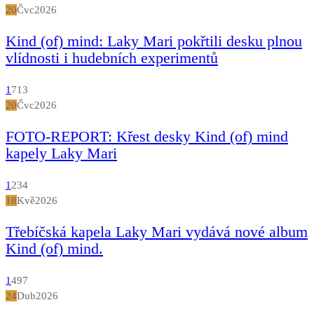
20
Čvc
2026
Kind (of) mind: Laky Mari pokřtili desku plnou
vlídnosti i hudebních experimentů
1
713
20
Čvc
2026
FOTO-REPORT: Křest desky Kind (of) mind
kapely Laky Mari
1
234
18
Kvě
2026
Třebíčská kapela Laky Mari vydává nové album
Kind (of) mind.
1
497
24
Dub
2026