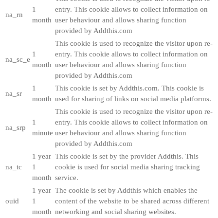
1
entry. This cookie allows to collect information on
na_rn
month
user behaviour and allows sharing function
provided by Addthis.com
This cookie is used to recognize the visitor upon re-
1
entry. This cookie allows to collect information on
na_sc_e
month
user behaviour and allows sharing function
provided by Addthis.com
1
This cookie is set by Addthis.com. This cookie is
na_sr
month
used for sharing of links on social media platforms.
This cookie is used to recognize the visitor upon re-
1
entry. This cookie allows to collect information on
na_srp
minute
user behaviour and allows sharing function
provided by Addthis.com
1 year
This cookie is set by the provider Addthis. This
na_tc
1
cookie is used for social media sharing tracking
month
service.
1 year
The cookie is set by Addthis which enables the
ouid
1
content of the website to be shared across different
month
networking and social sharing websites.