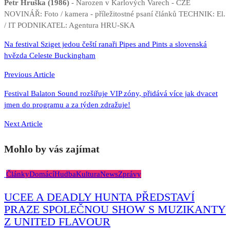
Petr Hruška (1986)
- Narozen v Karlových Varech - CZE
NOVINÁŘ: Foto / kamera - příležitostné psaní článků TECHNIK: El.
/ IT PODNIKATEL: Agentura HRU-SKA
Navigace
Na festival Sziget jedou čeští ranaři Pipes and Pints a slovenská
hvězda Celeste Buckingham
pro
příspěvek
Previous Article
Festival Balaton Sound rozšiřuje VIP zóny, přidává více jak dvacet
jmen do programu a za týden zdražuje!
Next Article
Mohlo by vás zajímat
Články
Domácí
Hudba
Kultura
News
Zprávy
UCEE A DEADLY HUNTA PŘEDSTAVÍ
PRAZE SPOLEČNOU SHOW S MUZIKANTY
Z UNITED FLAVOUR