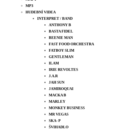
MP3
HUDEBNÍ VIDEA
INTERPRET / BAND
ANTHONY B
BASTA FIDEL
BEENIE MAN
FAST FOOD ORCHESTRA
FATBOY SLIM
GENTLEMAN
ILAM
IRIE REVOLTES
J.A.R
JAH SUN
JAMIROQUAI
MACKA B
MARLEY
MONKEY BUSINESS
MR VEGAS
SKA- P
ŠVIHADLO