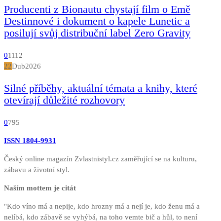
Producenti z Bionautu chystají film o Emě
Destinnové i dokument o kapele Lunetic a
posilují svůj distribuční label Zero Gravity
0
1112
22
Dub
2026
Silné příběhy, aktuální témata a knihy, které
otevírají důležité rozhovory
0
795
ISSN 1804-9931
Český online magazín Zvlastnistyl.cz zaměřující se na kulturu,
zábavu a životní styl.
Naším mottem je citát
"Kdo víno má a nepije, kdo hrozny má a nejí je, kdo ženu má a
nelíbá, kdo zábavě se vyhýbá, na toho vemte bič a hůl, to není