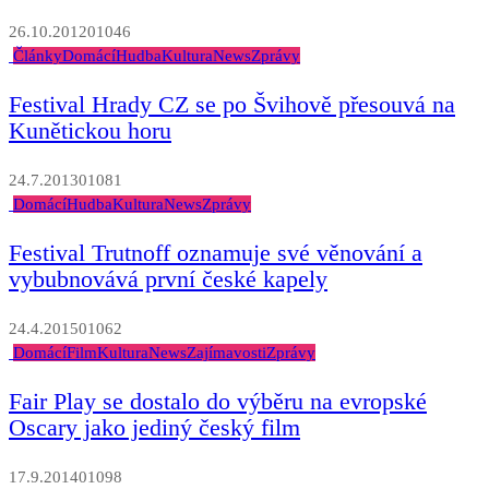
26.10.2012
0
1046
Články
Domácí
Hudba
Kultura
News
Zprávy
Festival Hrady CZ se po Švihově přesouvá na
Kunětickou horu
24.7.2013
0
1081
Domácí
Hudba
Kultura
News
Zprávy
Festival Trutnoff oznamuje své věnování a
vybubnovává první české kapely
24.4.2015
0
1062
Domácí
Film
Kultura
News
Zajímavosti
Zprávy
Fair Play se dostalo do výběru na evropské
Oscary jako jediný český film
17.9.2014
0
1098