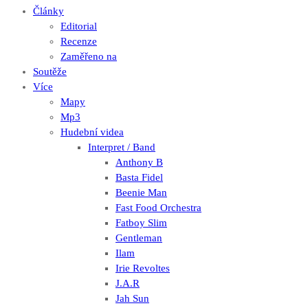
Články
Editorial
Recenze
Zaměřeno na
Soutěže
Více
Mapy
Mp3
Hudební videa
Interpret / Band
Anthony B
Basta Fidel
Beenie Man
Fast Food Orchestra
Fatboy Slim
Gentleman
Ilam
Irie Revoltes
J.A.R
Jah Sun