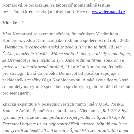
Komárová. A prozrazuje, že laboratoř momentálně testuje
rozjasňující krém se zlatými třpytkami. Více na
www.dermacol.cz
Víte, že…?
Věra Komárová se svým manželem, finančníkem Vladimírem
Komárem, vedou Dermacol jako rodinnou společnost od roku 2003.
„Dermacol je česko-slovenská značka a jsme na to hrdí. Já jsem
Češka, manžel je Slovák. Máme spolu tři dcery a někdy mám dojem,
že Dermacol je náš nejstarší syn. Jsme rodinná firma, soukromí a
práce se u nás přirozeně prolíná,“
říká Věra Komárová, ředitelka
pro strategii, která do příběhu Dermacol od počátku zapojuje i
zakladatelku značky Olgu Knoblochovou. A také svoje dcery, které
se podílely na výrobě speciálních sprchových gelů pro děti či krémů
pro teenagerky.
Značka expanduje v posledních letech mimo jiné v USA, Polsku,
Saudské Arábii, Španělsku nebo třeba ve Vietnamu.
„Rok 2018 byl
významný tím, že se nám podařilo rozjet prodej ve Španělsku, kde
Dermacol najdete už na nejprestižnějších místech. Minulý rok jsme
tam vyvezli za téměř 20 mil korun a Španělsko se tak zařadilo hned