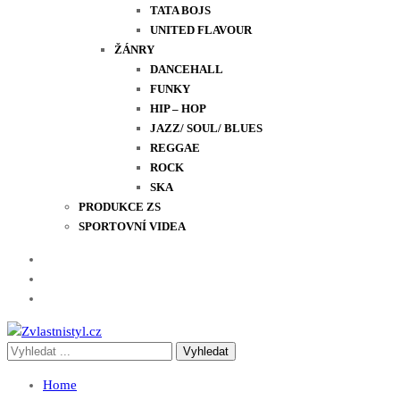
TATA BOJS
UNITED FLAVOUR
ŽÁNRY
DANCEHALL
FUNKY
HIP – HOP
JAZZ/ SOUL/ BLUES
REGGAE
ROCK
SKA
PRODUKCE ZS
SPORTOVNÍ VIDEA
Vyhledávání
Zvlastnistyl.cz
Pramen kultury, zábavy a životního stylu
pro:
Novinky
Home