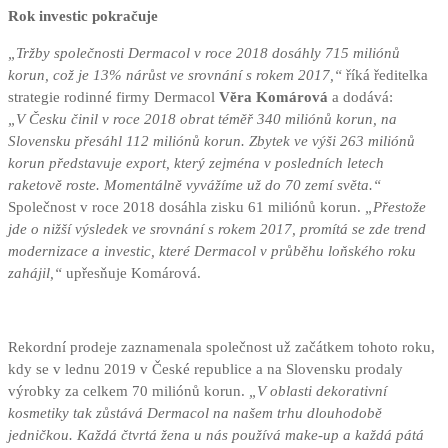
Rok investic pokračuje
„Tržby společnosti Dermacol v roce 2018 dosáhly 715 miliónů
korun, což je 13% nárůst ve srovnání s rokem 2017,“
říká ředitelka
strategie rodinné firmy Dermacol
Věra Komárová
a dodává:
„V Česku činil v roce 2018 obrat téměř 340 miliónů korun, na
Slovensku přesáhl 112 miliónů korun. Zbytek ve výši 263 miliónů
korun představuje export, který zejména v posledních letech
raketově roste. Momentálně vyvážíme už do 70 zemí světa.“
Společnost v roce 2018 dosáhla zisku 61 miliónů korun.
„Přestože
jde o nižší výsledek ve srovnání s rokem 2017, promítá se zde trend
modernizace a investic, které Dermacol v průběhu loňského roku
zahájil,“
upřesňuje Komárová.
Rekordní prodeje zaznamenala společnost už začátkem tohoto roku,
kdy se v lednu 2019 v České republice a na Slovensku prodaly
výrobky za celkem 70 miliónů korun.
„V oblasti dekorativní
kosmetiky tak zůstává Dermacol na našem trhu dlouhodobě
jedničkou. Každá čtvrtá žena u nás používá make-up a každá pátá