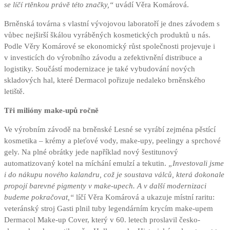
se líčí rtěnkou právě této značky,“
uvádí Věra Komárová.
Brněnská továrna s vlastní vývojovou laboratoří je dnes závodem s
vůbec nejširší škálou vyráběných kosmetických produktů u nás.
Podle Věry Komárové se ekonomický růst společnosti projevuje i
v investicích do výrobního závodu a zefektivnění distribuce a
logistiky. Součástí modernizace je také vybudování nových
skladových hal, které Dermacol pořizuje nedaleko brněnského
letiště.
Tři milióny make-upů ročně
Ve výrobním závodě na brněnské Lesné se vyrábí zejména pěstící
kosmetika – krémy a pleťové vody, make-upy, peelingy a sprchové
gely. Na plné obrátky jede například nový šestitunový
automatizovaný kotel na míchání emulzí a tekutin.
„Investovali jsme
i do nákupu nového kalandru, což je soustava válců, která dokonale
propojí barevné pigmenty v make-upech. A v další modernizaci
budeme pokračovat,“
líčí Věra Komárová a ukazuje místní raritu:
veteránský stroj Gasti plnil tuby legendárním krycím make-upem
Dermacol Make-up Cover, který v 60. letech proslavil česko-