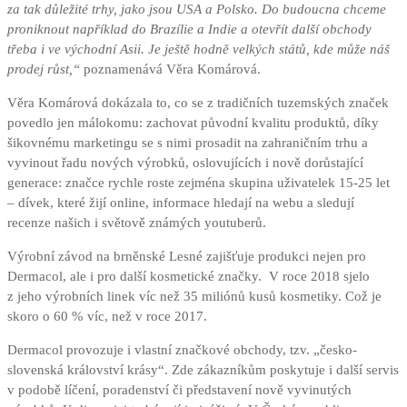
za tak důležité trhy, jako jsou USA a Polsko. Do budoucna chceme
proniknout například do Brazílie a Indie a otevřít další obchody
třeba i ve východní Asii. Je ještě hodně velkých států, kde může náš
prodej růst,“
poznamenává Věra Komárová.
Věra Komárová dokázala to, co se z tradičních tuzemských značek
povedlo jen málokomu: zachovat původní kvalitu produktů, díky
šikovnému marketingu se s nimi prosadit na zahraničním trhu a
vyvinout řadu nových výrobků, oslovujících i nově dorůstající
generace: značce rychle roste zejména skupina uživatelek 15-25 let
– dívek, které žijí online, informace hledají na webu a sledují
recenze našich i světově známých youtuberů.
Výrobní závod na brněnské Lesné zajišťuje produkci nejen pro
Dermacol, ale i pro další kosmetické značky. V roce 2018 sjelo
z jeho výrobních linek víc než 35 miliónů kusů kosmetiky. Což je
skoro o 60 % víc, než v roce 2017.
Dermacol provozuje i vlastní značkové obchody, tzv. „česko-
slovenská království krásy“. Zde zákazníkům poskytuje i další servis
v podobě líčení, poradenství či představení nově vyvinutých