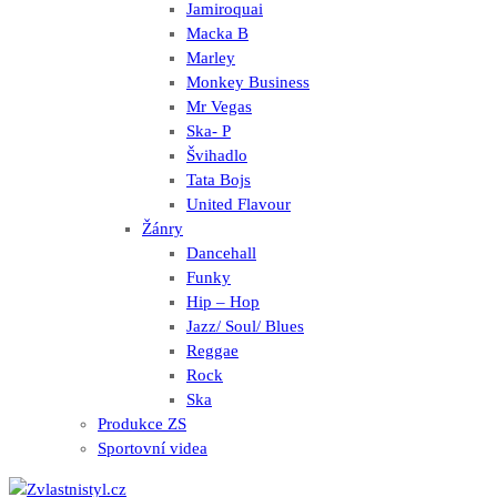
Jamiroquai
Macka B
Marley
Monkey Business
Mr Vegas
Ska- P
Švihadlo
Tata Bojs
United Flavour
Žánry
Dancehall
Funky
Hip – Hop
Jazz/ Soul/ Blues
Reggae
Rock
Ska
Produkce ZS
Sportovní videa