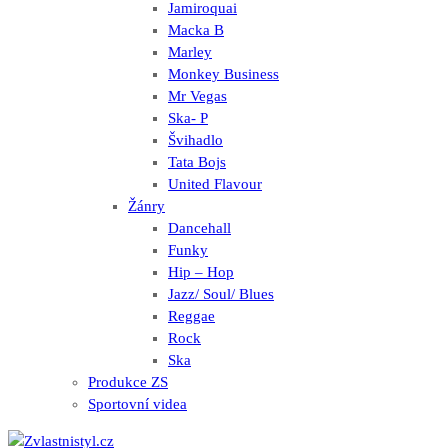
Jamiroquai
Macka B
Marley
Monkey Business
Mr Vegas
Ska- P
Švihadlo
Tata Bojs
United Flavour
Žánry
Dancehall
Funky
Hip – Hop
Jazz/ Soul/ Blues
Reggae
Rock
Ska
Produkce ZS
Sportovní videa