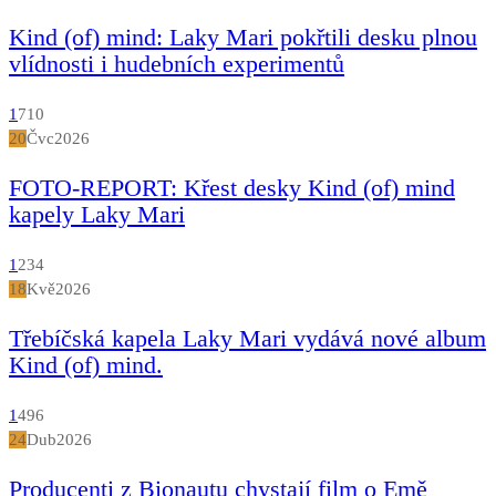
Kind (of) mind: Laky Mari pokřtili desku plnou
vlídnosti i hudebních experimentů
1
710
20
Čvc
2026
FOTO-REPORT: Křest desky Kind (of) mind
kapely Laky Mari
1
234
18
Kvě
2026
Třebíčská kapela Laky Mari vydává nové album
Kind (of) mind.
1
496
24
Dub
2026
Producenti z Bionautu chystají film o Emě