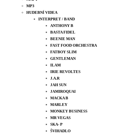
MP3
HUDEBNÍ VIDEA
INTERPRET / BAND
ANTHONY B
BASTA FIDEL
BEENIE MAN
FAST FOOD ORCHESTRA
FATBOY SLIM
GENTLEMAN
ILAM
IRIE REVOLTES
J.A.R
JAH SUN
JAMIROQUAI
MACKA B
MARLEY
MONKEY BUSINESS
MR VEGAS
SKA- P
ŠVIHADLO