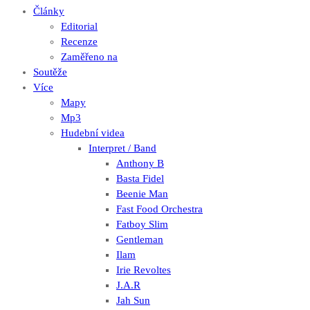
Články
Editorial
Recenze
Zaměřeno na
Soutěže
Více
Mapy
Mp3
Hudební videa
Interpret / Band
Anthony B
Basta Fidel
Beenie Man
Fast Food Orchestra
Fatboy Slim
Gentleman
Ilam
Irie Revoltes
J.A.R
Jah Sun