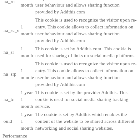
na_rn
month
user behaviour and allows sharing function
provided by Addthis.com
This cookie is used to recognize the visitor upon re-
1
entry. This cookie allows to collect information on
na_sc_e
month
user behaviour and allows sharing function
provided by Addthis.com
1
This cookie is set by Addthis.com. This cookie is
na_sr
month
used for sharing of links on social media platforms.
This cookie is used to recognize the visitor upon re-
1
entry. This cookie allows to collect information on
na_srp
minute
user behaviour and allows sharing function
provided by Addthis.com
1 year
This cookie is set by the provider Addthis. This
na_tc
1
cookie is used for social media sharing tracking
month
service.
1 year
The cookie is set by Addthis which enables the
ouid
1
content of the website to be shared across different
month
networking and social sharing websites.
Performance