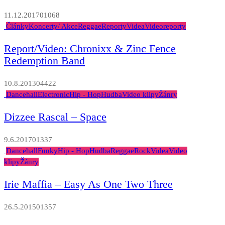
11.12.2017
0
1068
Články
Koncerty/ Akce
Reggae
Reporty
Videa
Videoreporty
Report/Video: Chronixx & Zinc Fence
Redemption Band
10.8.2013
0
4422
Dancehall
Electronic
Hip - Hop
Hudba
Video klipy
Žánry
Dizzee Rascal – Space
9.6.2017
0
1337
Dancehall
Funky
Hip - Hop
Hudba
Reggae
Rock
Videa
Video
klipy
Žánry
Irie Maffia – Easy As One Two Three
26.5.2015
0
1357