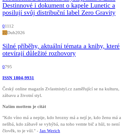
Destinnové i dokument o kapele Lunetic a
posilují svůj distribuční label Zero Gravity
0
1112
22
Dub
2026
Silné příběhy, aktuální témata a knihy, které
otevírají důležité rozhovory
0
795
ISSN 1804-9931
Český online magazín Zvlastnistyl.cz zaměřující se na kulturu,
zábavu a životní styl.
Naším mottem je citát
"Kdo víno má a nepije, kdo hrozny má a nejí je, kdo ženu má a
nelíbá, kdo zábavě se vyhýbá, na toho vemte bič a hůl, to není
člověk, to je vůl." -
Jan Werich