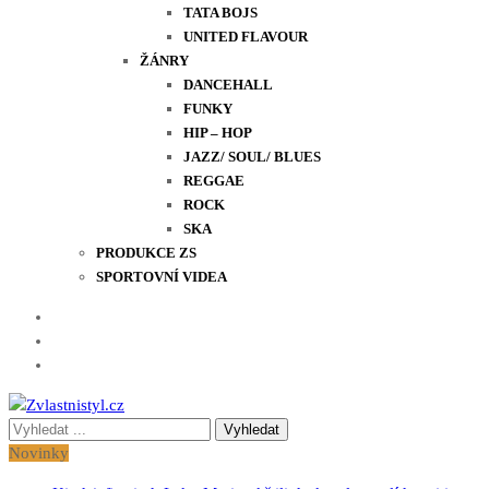
TATA BOJS
UNITED FLAVOUR
ŽÁNRY
DANCEHALL
FUNKY
HIP – HOP
JAZZ/ SOUL/ BLUES
REGGAE
ROCK
SKA
PRODUKCE ZS
SPORTOVNÍ VIDEA
Vyhledávání
Zvlastnistyl.cz
Pramen kultury, zábavy a životního stylu
pro:
Novinky