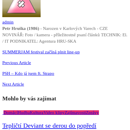
admin
Petr Hruška (1986)
- Narozen v Karlových Varech - CZE
NOVINÁŘ: Foto / kamera - příležitostné psaní článků TECHNIK: El.
/ IT PODNIKATEL: Agentura HRU-SKA
Navigace
SUMMERJAM festival začíná plnit line-up
pro
Previous Article
příspěvek
PSH – Kdo já jsem ft. Strapo
Next Article
Mohlo by vás zajímat
Domácí
Hudba
Kultura
Video klipy
Zajímavosti
Zprávy
Tepličtí Deviant se derou do popředí