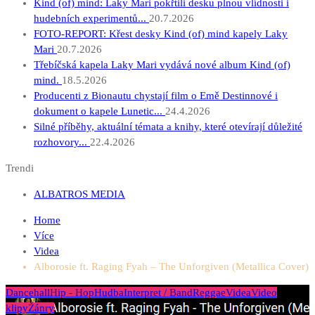
Kind (of) mind: Laky Mari pokřtili desku plnou vlídnosti i
hudebních experimentů...
20.7.2026
FOTO-REPORT: Křest desky Kind (of) mind kapely Laky
Mari
20.7.2026
Třebíčská kapela Laky Mari vydává nové album Kind (of)
mind.
18.5.2026
Producenti z Bionautu chystají film o Emě Destinnové i
dokument o kapele Lunetic...
24.4.2026
Silné příběhy, aktuální témata a knihy, které otevírají důležité
rozhovory...
22.4.2026
Trendi
ALBATROS MEDIA
Home
Více
Videa
Alborosie ft. Raging Fyah – The Unforgiven (Metallica Cover)
Dancehall
Hip - Hop
Hudba
Interpret / Band
Reggae
Videa
Video
klipy
Žánry