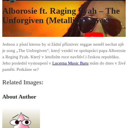
Alborosie ft. Raging Fyah – The
Unforgiven (Metallica Cover)
15.1.2019
0
1448
Jednou z písní kterou by si žádní příznivec reggae neměl nechat ujít
je song „The Unforgiven“, který vznikl ve spolupráci papa Alborosie
a Reging Fyah. Který v letošním roce navštíví i českou republiku.
Jeho poslední vystoupení v
Lucerna Music Baru
mám do dnes v živé
paměti. Potkáme se?
Related Images:
About Author