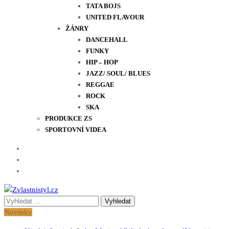
TATA BOJS
UNITED FLAVOUR
ŽÁNRY
DANCEHALL
FUNKY
HIP – HOP
JAZZ/ SOUL/ BLUES
REGGAE
ROCK
SKA
PRODUKCE ZS
SPORTOVNÍ VIDEA
Vyhledávání
Zvlastnistyl.cz
Pramen kultury, zábavy a životního stylu
pro:
Novinky