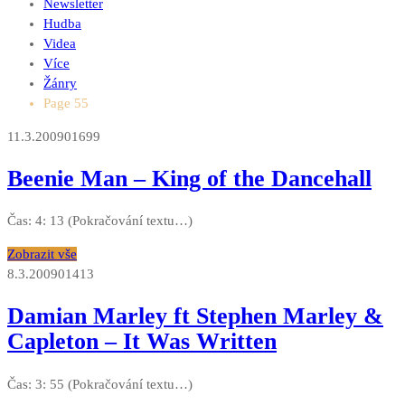
Newsletter
Hudba
Videa
Více
Žánry
Page 55
11.3.2009
0
1699
Beenie Man – King of the Dancehall
Čas: 4: 13 (Pokračování textu…)
Zobrazit vše
8.3.2009
0
1413
Damian Marley ft Stephen Marley &
Capleton – It Was Written
Čas: 3: 55 (Pokračování textu…)