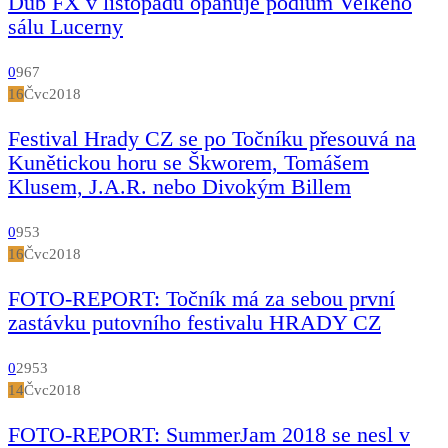
Dub FX v listopadu opanuje pódium Velkého
sálu Lucerny
0
967
16
Čvc
2018
Festival Hrady CZ se po Točníku přesouvá na
Kunětickou horu se Škworem, Tomášem
Klusem, J.A.R. nebo Divokým Billem
0
953
16
Čvc
2018
FOTO-REPORT: Točník má za sebou první
zastávku putovního festivalu HRADY CZ
0
2953
14
Čvc
2018
FOTO-REPORT: SummerJam 2018 se nesl v