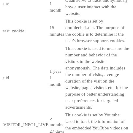
Quantserve to track anonymously
mc
1
how a user interact with the
month
website.
This cookie is set by
15
doubleclick.net. The purpose of
test_cookie
minutes
the cookie is to determine if the
user's browser supports cookies.
This cookie is used to measure the
number and behavior of the
visitors to the website
anonymously. The data includes
1 year
the number of visits, average
uid
1
duration of the visit on the
month
website, pages visited, etc. for the
purpose of better understanding
user preferences for targeted
advertisments.
This cookie is set by Youtube.
5
Used to track the information of
VISITOR_INFO1_LIVE
months
the embedded YouTube videos on
27 days