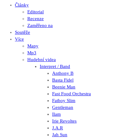
Články
Editorial
Recenze
Zaměřeno na
Soutěže
Více
Mapy
Mp3
Hudební videa
Interpret / Band
Anthony B
Basta Fidel
Beenie Man
Fast Food Orchestra
Fatboy Slim
Gentleman
Ilam
Irie Revoltes
J.A.R
Jah Sun