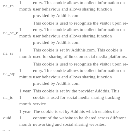
1
entry. This cookie allows to collect information on
na_rn
month
user behaviour and allows sharing function
provided by Addthis.com
This cookie is used to recognize the visitor upon re-
1
entry. This cookie allows to collect information on
na_sc_e
month
user behaviour and allows sharing function
provided by Addthis.com
1
This cookie is set by Addthis.com. This cookie is
na_sr
month
used for sharing of links on social media platforms.
This cookie is used to recognize the visitor upon re-
1
entry. This cookie allows to collect information on
na_srp
minute
user behaviour and allows sharing function
provided by Addthis.com
1 year
This cookie is set by the provider Addthis. This
na_tc
1
cookie is used for social media sharing tracking
month
service.
1 year
The cookie is set by Addthis which enables the
ouid
1
content of the website to be shared across different
month
networking and social sharing websites.