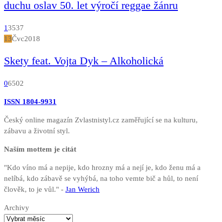
duchu oslav 50. let výročí reggae žánru
1
3537
13
Čvc
2018
Skety feat. Vojta Dyk – Alkoholická
0
6502
ISSN 1804-9931
Český online magazín Zvlastnistyl.cz zaměřující se na kulturu,
zábavu a životní styl.
Naším mottem je citát
"Kdo víno má a nepije, kdo hrozny má a nejí je, kdo ženu má a
nelíbá, kdo zábavě se vyhýbá, na toho vemte bič a hůl, to není
člověk, to je vůl." -
Jan Werich
Archivy