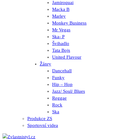
Jamiroquai
Macka B
Marley
Monkey Business
Mr Vegas
Ska- P
Švihadlo
Tata Bojs
United Flavour
Žánry
Dancehall
Funky
Hip – Hop
Jazz/ Soul/ Blues
Reggae
Rock
Ska
Produkce ZS
Sportovní videa