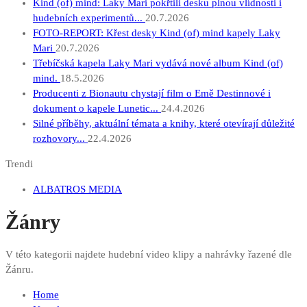
Kind (of) mind: Laky Mari pokřtili desku plnou vlídnosti i
hudebních experimentů...
20.7.2026
FOTO-REPORT: Křest desky Kind (of) mind kapely Laky
Mari
20.7.2026
Třebíčská kapela Laky Mari vydává nové album Kind (of)
mind.
18.5.2026
Producenti z Bionautu chystají film o Emě Destinnové i
dokument o kapele Lunetic...
24.4.2026
Silné příběhy, aktuální témata a knihy, které otevírají důležité
rozhovory...
22.4.2026
Trendi
ALBATROS MEDIA
Žánry
V této kategorii najdete hudební video klipy a nahrávky řazené dle
Žánru.
Home