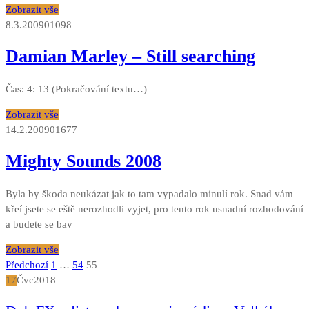
Zobrazit vše
8.3.2009
0
1098
Damian Marley – Still searching
Čas: 4: 13 (Pokračování textu…)
Zobrazit vše
14.2.2009
0
1677
Mighty Sounds 2008
Byla by škoda neukázat jak to tam vypadalo minulí rok. Snad vám
křeí jsete se eště nerozhodli vyjet, pro tento rok usnadní rozhodování
a budete se bav
Zobrazit vše
Stránkování
Předchozí
1
…
54
55
17
Čvc
2018
příspěvků