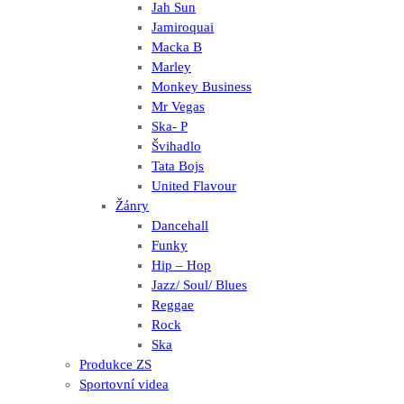
Jah Sun
Jamiroquai
Macka B
Marley
Monkey Business
Mr Vegas
Ska- P
Švihadlo
Tata Bojs
United Flavour
Žánry
Dancehall
Funky
Hip – Hop
Jazz/ Soul/ Blues
Reggae
Rock
Ska
Produkce ZS
Sportovní videa