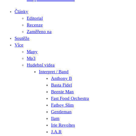
Články
Editorial
Recenze
Zaměřeno na
Soutěže
Více
Mapy
Mp3
Hudební videa
Interpret / Band
Anthony B
Basta Fidel
Beenie Man
Fast Food Orchestra
Fatboy Slim
Gentleman
Ilam
Irie Revoltes
J.A.R