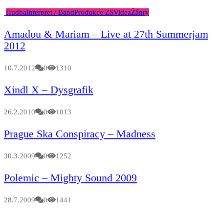
Hudba
Interpret / Band
Produkce ZS
Videa
Žánry
Amadou & Mariam – Live at 27th Summerjam
2012
10.7.2012
0
1310
Xindl X – Dysgrafik
26.2.2010
0
1013
Prague Ska Conspiracy – Madness
30.3.2009
0
1252
Polemic – Mighty Sound 2009
28.7.2009
0
1441