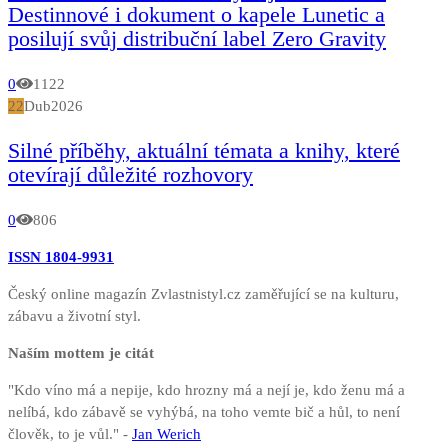
Destinnové i dokument o kapele Lunetic a
posilují svůj distribuční label Zero Gravity
0
1122
22
Dub
2026
Silné příběhy, aktuální témata a knihy, které
otevírají důležité rozhovory
0
806
ISSN 1804-9931
Český online magazín Zvlastnistyl.cz zaměřující se na kulturu,
zábavu a životní styl.
Naším mottem je citát
"Kdo víno má a nepije, kdo hrozny má a nejí je, kdo ženu má a
nelíbá, kdo zábavě se vyhýbá, na toho vemte bič a hůl, to není
člověk, to je vůl." -
Jan Werich