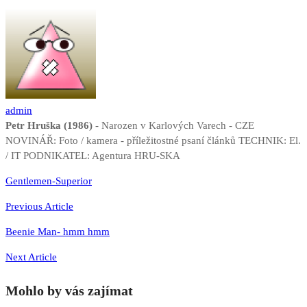
admin
Petr Hruška (1986)
- Narozen v Karlových Varech - CZE
NOVINÁŘ: Foto / kamera - příležitostné psaní článků TECHNIK: El.
/ IT PODNIKATEL: Agentura HRU-SKA
Navigace
Gentlemen-Superior
pro
Previous Article
příspěvek
Beenie Man- hmm hmm
Next Article
Mohlo by vás zajímat