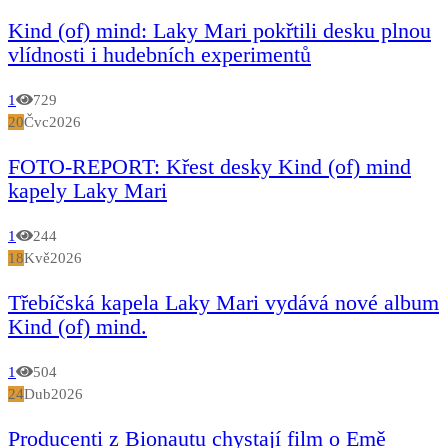
Kind (of) mind: Laky Mari pokřtili desku plnou
vlídnosti i hudebních experimentů
1
729
20
Čvc
2026
FOTO-REPORT: Křest desky Kind (of) mind
kapely Laky Mari
1
244
18
Kvě
2026
Třebíčská kapela Laky Mari vydává nové album
Kind (of) mind.
1
504
24
Dub
2026
Producenti z Bionautu chystají film o Emě