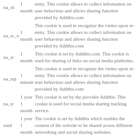
1
entry. This cookie allows to collect information on
na_rn
month
user behaviour and allows sharing function
provided by Addthis.com
This cookie is used to recognize the visitor upon re-
1
entry. This cookie allows to collect information on
na_sc_e
month
user behaviour and allows sharing function
provided by Addthis.com
1
This cookie is set by Addthis.com. This cookie is
na_sr
month
used for sharing of links on social media platforms.
This cookie is used to recognize the visitor upon re-
1
entry. This cookie allows to collect information on
na_srp
minute
user behaviour and allows sharing function
provided by Addthis.com
1 year
This cookie is set by the provider Addthis. This
na_tc
1
cookie is used for social media sharing tracking
month
service.
1 year
The cookie is set by Addthis which enables the
ouid
1
content of the website to be shared across different
month
networking and social sharing websites.