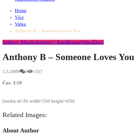
Home
Více
Videa
Anthony B – Someone Loves You
Anthony B
Hudba
Interpret / Band
Reggae
Videa
Žánry
Anthony B – Someone Loves You
1.5.2009
0
1337
Čas: 3:59
[media id=26 width=550 height=450]
Related Images:
About Author